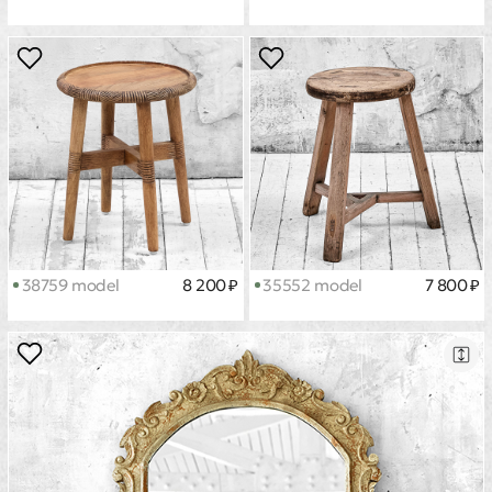
38759 model
8 200 ₽
35552 model
7 800 ₽