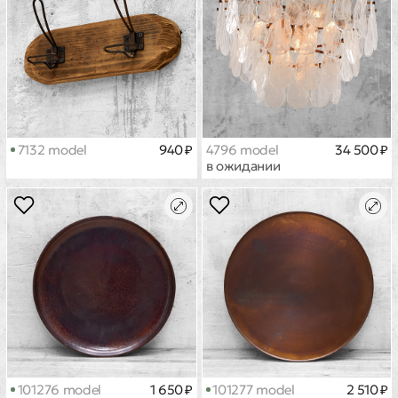
7132 model
940 ₽
4796 model
34 500 ₽
в ожидании
101276 model
1 650 ₽
101277 model
2 510 ₽