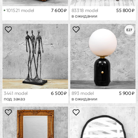
101521 model
7 600 ₽
83318 model
55 800 ₽
в ожидании
3441 model
6 500 ₽
893 model
5 900 ₽
под заказ
в ожидании