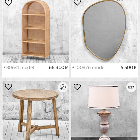
80641 model
66 300 ₽
100976 model
5 500 ₽