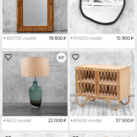
100705 model
78 800 ₽
101433 model
15 900 ₽
8452 model
22 000 ₽
80638 model
37 500 ₽