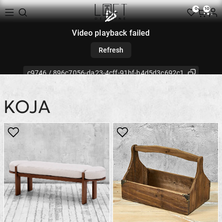
0
10
KOJA