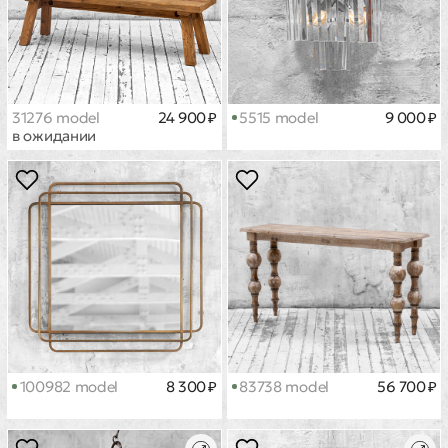
31276 model
24 900 ₽
5515 model
9 000 ₽
в ожидании
100982 model
8 300 ₽
83738 model
56 700 ₽