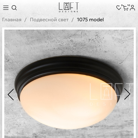
0
10
Главная
Подвесной свет
1075 model