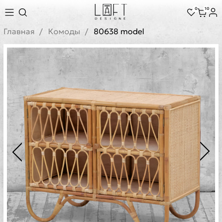
0
10
Главная
Комоды
80638 model