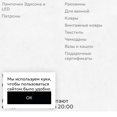
101760 model
5 300 ₽
7377 model
13 900 ₽
100069 model
2 910 ₽
100498 model
2 800 ₽
Мы используем куки,
чтобы пользоваться
сайтом было удобно
ОК