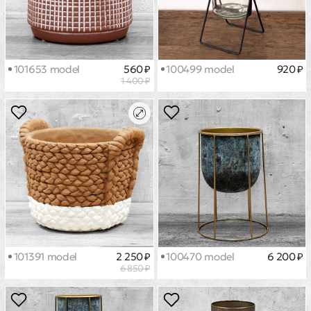
101653 model
560 ₽
100499 model
920 ₽
1 400 ₽
101391 model
2 250 ₽
100470 model
6 200 ₽
6 850 ₽