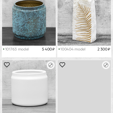
101763 model
5 400 ₽
100404 model
2 300 ₽