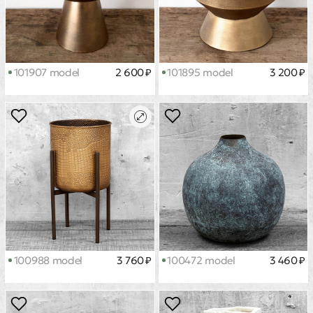
101907 model
2 600 ₽
101895 model
3 200 ₽
100988 model
3 760 ₽
100472 model
3 460 ₽