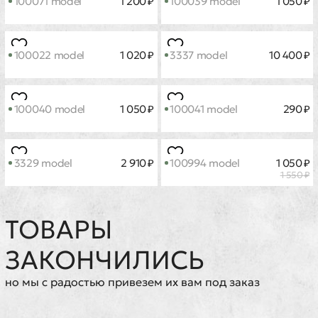
101389 model
2 680 ₽
100500 model
600 ₽
101394 model
1 100 ₽
100015 model
900 ₽