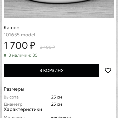
Кашпо
101655 model
1 700 ₽
3 400 ₽
В наличии: 85
В КОРЗИНУ
Размеры
Высота
25 см
Диаметр
25 см
Характеристики
Материал
керамика