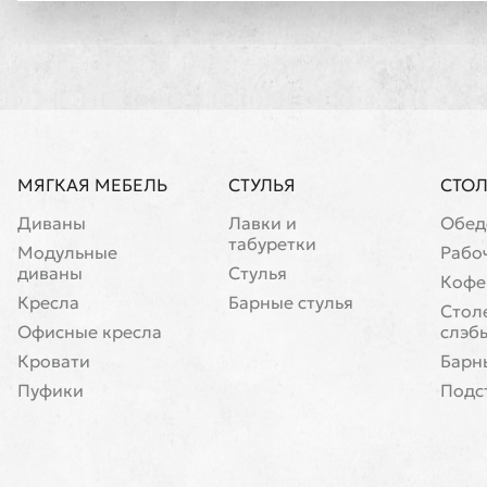
МЯГКАЯ МЕБЕЛЬ
СТУЛЬЯ
СТО
Диваны
Лавки и
Обед
табуретки
Модульные
Рабо
диваны
Стулья
Кофе
Кресла
Барные стулья
Cтол
Офисные кресла
слэб
Кровати
Барн
Пуфики
Подс