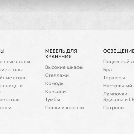
ЛЫ
МЕБЕЛЬ ДЛЯ
ОСВЕЩЕНИ
ХРАНЕНИЯ
енные столы
Подвесной с
Высокие шкафы
чие столы
Бра
Стеллажи
йные столы
Торшеры
Комоды
ешницы и
Настольный 
ы
Консоли
Лампочки
ые столы
Тумбы
Эдисона и L
толья
Полки и крючки
Патроны