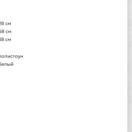
28 см
68 см
38 см
полистоун
белый