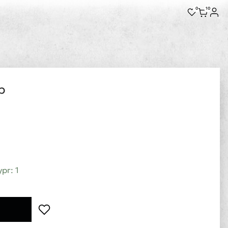
0
10
р
рг: 1