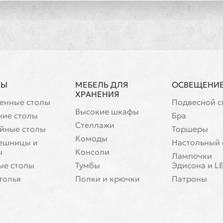
ЛЫ
МЕБЕЛЬ ДЛЯ
ОСВЕЩЕНИ
ХРАНЕНИЯ
енные столы
Подвесной с
Высокие шкафы
чие столы
Бра
Стеллажи
йные столы
Торшеры
Комоды
ешницы и
Настольный 
ы
Консоли
Лампочки
ые столы
Тумбы
Эдисона и L
толья
Полки и крючки
Патроны