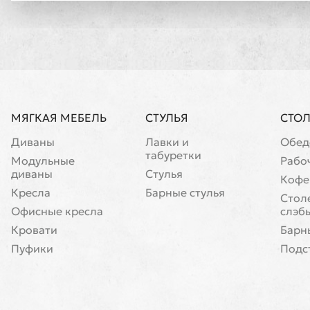
МЯГКАЯ МЕБЕЛЬ
СТУЛЬЯ
СТО
Диваны
Лавки и
Обед
табуретки
Модульные
Рабо
диваны
Стулья
Кофе
Кресла
Барные стулья
Cтол
Офисные кресла
слэб
Кровати
Барн
Пуфики
Подс