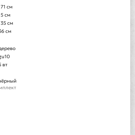
171 см
15 см
135 см
36 см
дерево
gu10
5 вт
1
чёрный
омплект