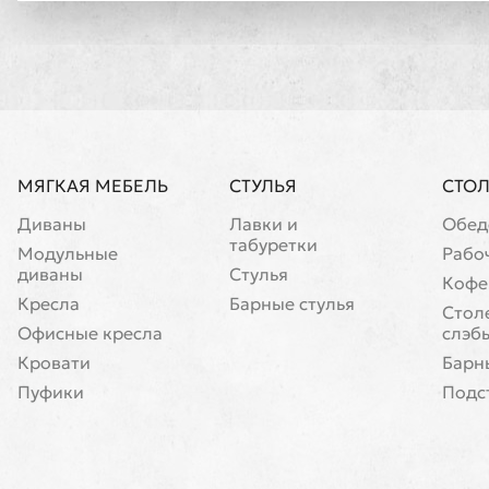
МЯГКАЯ МЕБЕЛЬ
СТУЛЬЯ
СТО
Диваны
Лавки и
Обед
табуретки
Модульные
Рабо
диваны
Стулья
Кофе
Кресла
Барные стулья
Cтол
Офисные кресла
слэб
Кровати
Барн
Пуфики
Подс