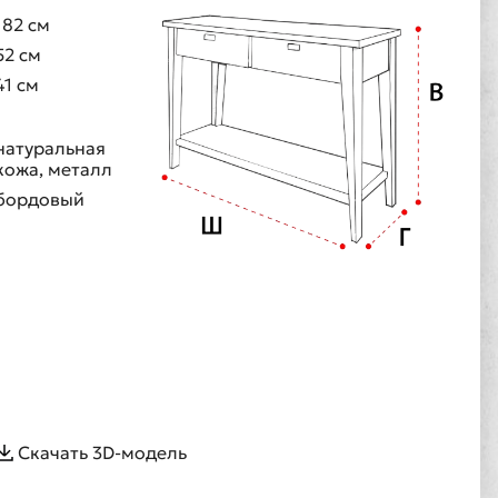
182 см
52 см
41 см
натуральная
кожа, металл
бордовый
Скачать 3D-модель