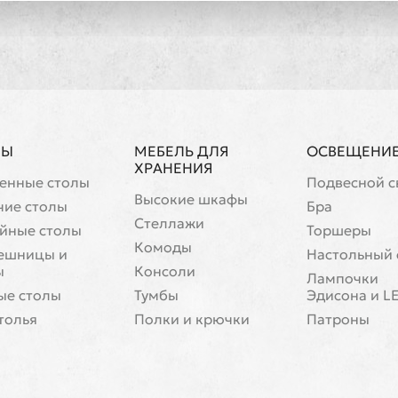
ЛЫ
МЕБЕЛЬ ДЛЯ
ОСВЕЩЕНИ
ХРАНЕНИЯ
енные столы
Подвесной с
Высокие шкафы
чие столы
Бра
Стеллажи
йные столы
Торшеры
Комоды
ешницы и
Настольный 
ы
Консоли
Лампочки
ые столы
Тумбы
Эдисона и L
толья
Полки и крючки
Патроны