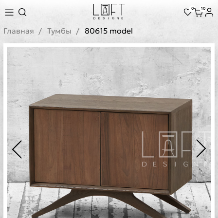
0
10
Главная
Тумбы
80615 model