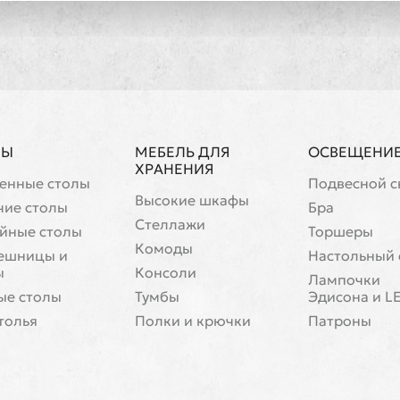
ЛЫ
МЕБЕЛЬ ДЛЯ
ОСВЕЩЕНИ
ХРАНЕНИЯ
енные столы
Подвесной с
Высокие шкафы
чие столы
Бра
Стеллажи
йные столы
Торшеры
Комоды
ешницы и
Настольный 
ы
Консоли
Лампочки
ые столы
Тумбы
Эдисона и L
толья
Полки и крючки
Патроны