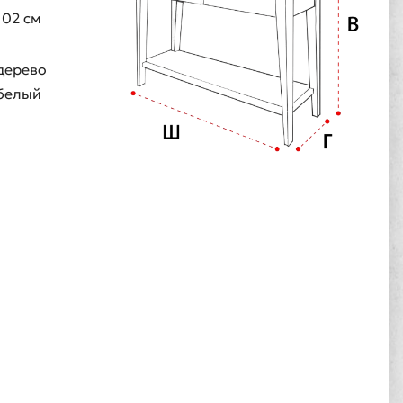
102 см
дерево
белый