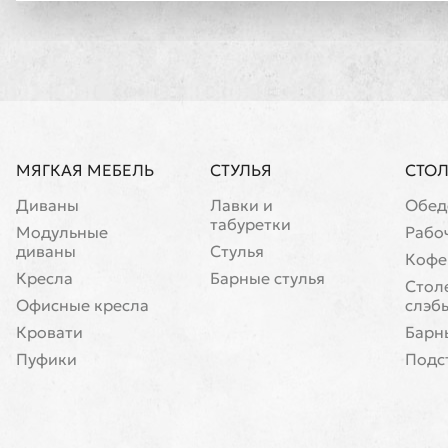
МЯГКАЯ МЕБЕЛЬ
СТУЛЬЯ
СТО
Диваны
Лавки и
Обед
табуретки
Модульные
Рабо
диваны
Стулья
Кофе
Кресла
Барные стулья
Cтол
Офисные кресла
слэб
Кровати
Барн
Пуфики
Подс