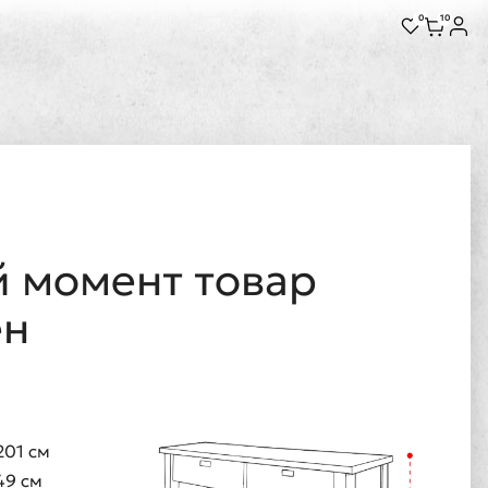
0
10
 момент товар
ен
201 см
49 см