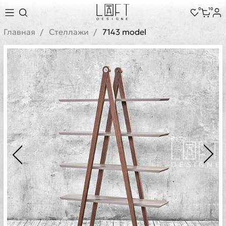
0
10
Главная
Стеллажи
7143 model