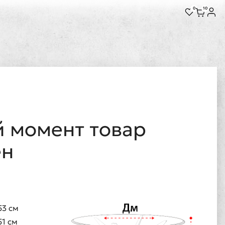
0
10
 момент товар
ен
53 см
51 см