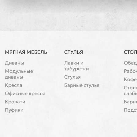
МЯГКАЯ МЕБЕЛЬ
СТУЛЬЯ
СТО
Диваны
Лавки и
Обед
табуретки
Модульные
Рабо
диваны
Стулья
Кофе
Кресла
Барные стулья
Cтол
Офисные кресла
слэб
Кровати
Барн
Пуфики
Подс