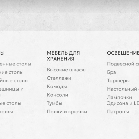
ЛЫ
МЕБЕЛЬ ДЛЯ
ОСВЕЩЕНИ
ХРАНЕНИЯ
енные столы
Подвесной с
Высокие шкафы
чие столы
Бра
Стеллажи
йные столы
Торшеры
Комоды
ешницы и
Настольный 
ы
Консоли
Лампочки
ые столы
Тумбы
Эдисона и L
толья
Полки и крючки
Патроны