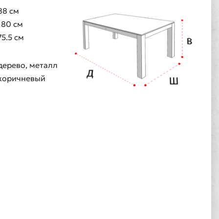
88 см
180 см
75.5 см
дерево, металл
коричневый