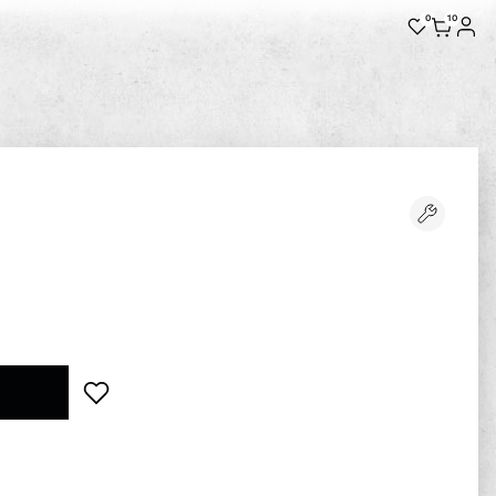
0
10
л