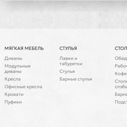
МЯГКАЯ МЕБЕЛЬ
СТУЛЬЯ
СТО
Диваны
Лавки и
Обед
табуретки
Модульные
Рабо
диваны
Стулья
Кофе
Кресла
Барные стулья
Cтол
Офисные кресла
слэб
Кровати
Барн
Пуфики
Подс