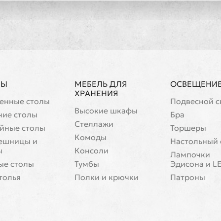
ЛЫ
МЕБЕЛЬ ДЛЯ
ОСВЕЩЕНИ
ХРАНЕНИЯ
енные столы
Подвесной с
Высокие шкафы
чие столы
Бра
Стеллажи
йные столы
Торшеры
Комоды
ешницы и
Настольный 
ы
Консоли
Лампочки
ые столы
Тумбы
Эдисона и L
толья
Полки и крючки
Патроны