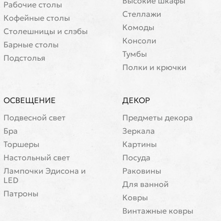
Высокие шкафы
Рабочие столы
Стеллажи
Кофейные столы
Комоды
Cтолешницы и слэбы
Консоли
Барные столы
Тумбы
Подстолья
Полки и крючки
ОСВЕЩЕНИЕ
ДЕКОР
Подвесной свет
Предметы декора
Бра
Зеркала
Торшеры
Картины
Настольный свет
Посуда
Лампочки Эдисона и
Раковины
LED
Для ванной
Патроны
Ковры
Винтажные ковры