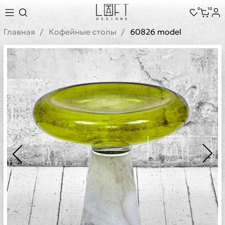
0
10
Главная
Кофейные столы
60826 model