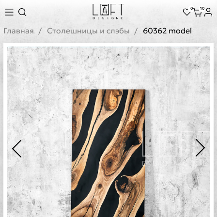
0
10
Главная
Cтолешницы и слэбы
60362 model