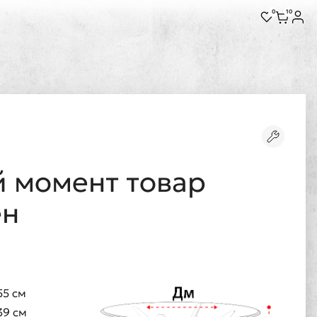
0
10
 момент товар
ен
55 см
39 см