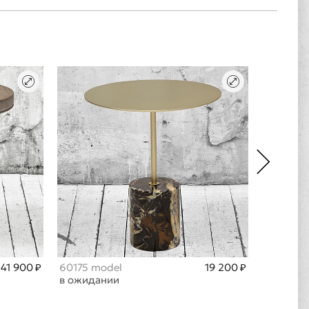
41 900 ₽
60175 model
19 200 ₽
6964 m
в ожидании