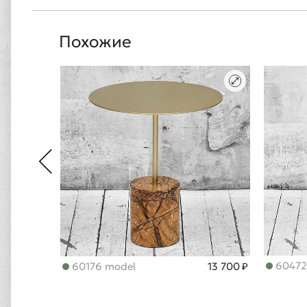
Похожие
60472
60176 model
13 700 ₽