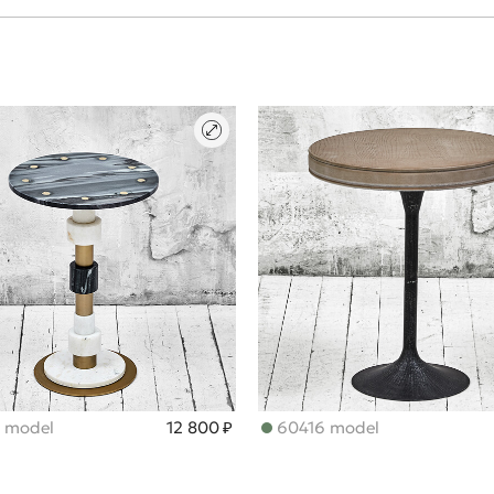
 model
12 800 ₽
60416 model