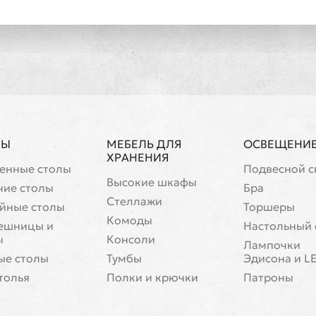
ЛЫ
МЕБЕЛЬ ДЛЯ
ОСВЕЩЕНИ
ХРАНЕНИЯ
енные столы
Подвесной с
Высокие шкафы
чие столы
Бра
Стеллажи
йные столы
Торшеры
Комоды
ешницы и
Настольный 
ы
Консоли
Лампочки
ые столы
Тумбы
Эдисона и L
толья
Полки и крючки
Патроны