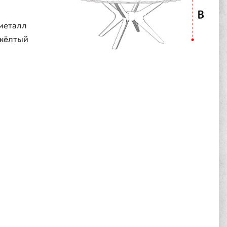
металл
жёлтый