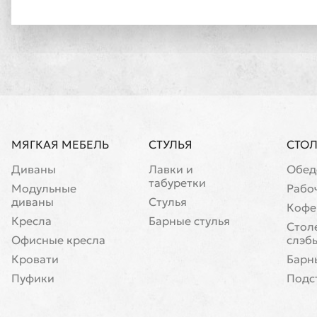
МЯГКАЯ МЕБЕЛЬ
СТУЛЬЯ
СТО
Диваны
Лавки и
Обед
табуретки
Модульные
Рабо
диваны
Стулья
Кофе
Кресла
Барные стулья
Cтол
Офисные кресла
слэб
Кровати
Барн
Пуфики
Подс