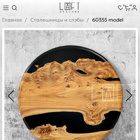
0
10
Главная
Cтолешницы и слэбы
60355 model