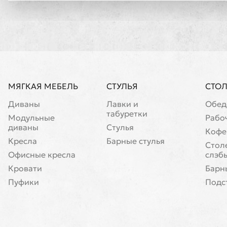
МЯГКАЯ МЕБЕЛЬ
СТУЛЬЯ
СТО
Диваны
Лавки и
Обед
табуретки
Модульные
Рабо
диваны
Стулья
Кофе
Кресла
Барные стулья
Cтол
Офисные кресла
слэб
Кровати
Барн
Пуфики
Подс