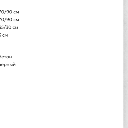
70/90 см
70/90 см
35/30 см
3 см
бетон
чёрный