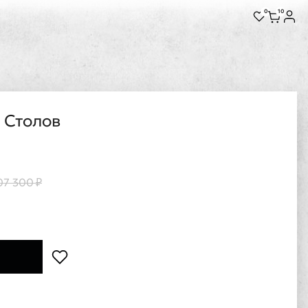
0
10
 Столов
07 300 ₽