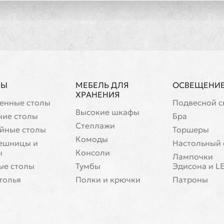
ЛЫ
МЕБЕЛЬ ДЛЯ
ОСВЕЩЕНИ
ХРАНЕНИЯ
енные столы
Подвесной с
Высокие шкафы
чие столы
Бра
Стеллажи
йные столы
Торшеры
Комоды
ешницы и
Настольный 
ы
Консоли
Лампочки
ые столы
Тумбы
Эдисона и L
толья
Полки и крючки
Патроны