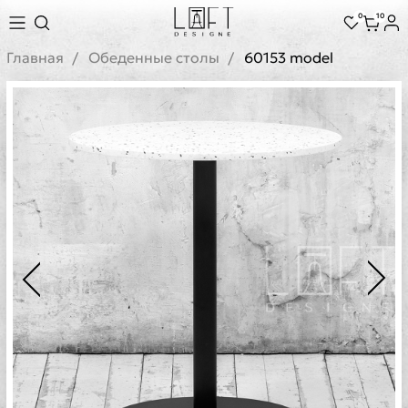
0
10
Главная
Обеденные столы
60153 model