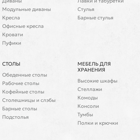
Диваны
Лавки и табуретки
Модульные диваны
Стулья
Кресла
Барные стулья
Офисные кресла
Кровати
Пуфики
СТОЛЫ
МЕБЕЛЬ ДЛЯ
ХРАНЕНИЯ
Обеденные столы
Высокие шкафы
Рабочие столы
Стеллажи
Кофейные столы
Комоды
Cтолешницы и слэбы
Консоли
Барные столы
Тумбы
Подстолья
Полки и крючки