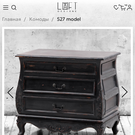
0
10
Главная
Комоды
527 model