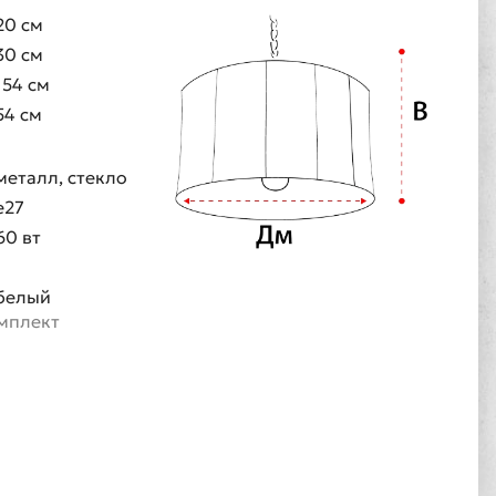
20 см
30 см
154 см
54 см
металл, стекло
e27
60 вт
1
белый
омплект