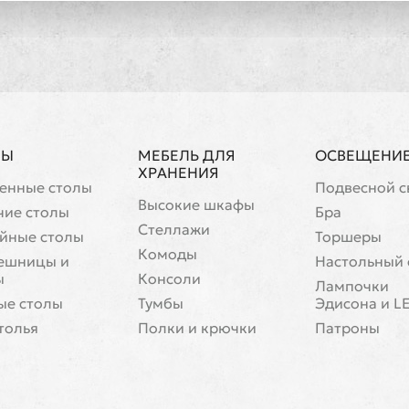
ЛЫ
МЕБЕЛЬ ДЛЯ
ОСВЕЩЕНИ
ХРАНЕНИЯ
енные столы
Подвесной с
Высокие шкафы
чие столы
Бра
Стеллажи
йные столы
Торшеры
Комоды
ешницы и
Настольный 
ы
Консоли
Лампочки
ые столы
Тумбы
Эдисона и L
толья
Полки и крючки
Патроны