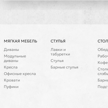
МЯГКАЯ МЕБЕЛЬ
СТУЛЬЯ
СТО
Диваны
Лавки и
Обед
табуретки
Модульные
Рабо
диваны
Стулья
Кофе
Кресла
Барные стулья
Cтол
Офисные кресла
слэб
Кровати
Барн
Пуфики
Подс