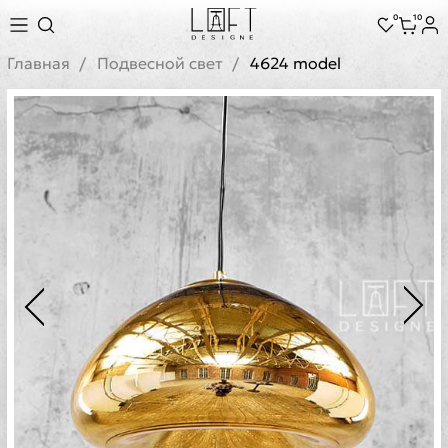
0
10
Главная
Подвесной свет
4624 model