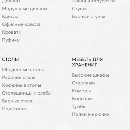
Диваны
Лавки и табуретки
Модульные диваны
Стулья
Кресла
Барные стулья
Офисные кресла
Кровати
Пуфики
СТОЛЫ
МЕБЕЛЬ ДЛЯ
ХРАНЕНИЯ
Обеденные столы
Высокие шкафы
Рабочие столы
Стеллажи
Кофейные столы
Комоды
Cтолешницы и слэбы
Консоли
Барные столы
Тумбы
Подстолья
Полки и крючки