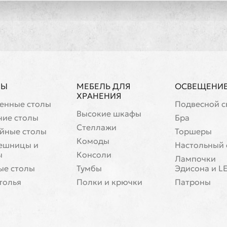
ЛЫ
МЕБЕЛЬ ДЛЯ
ОСВЕЩЕНИ
ХРАНЕНИЯ
енные столы
Подвесной с
Высокие шкафы
чие столы
Бра
Стеллажи
йные столы
Торшеры
Комоды
ешницы и
Настольный 
ы
Консоли
Лампочки
ые столы
Тумбы
Эдисона и L
толья
Полки и крючки
Патроны