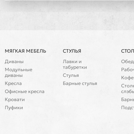
МЯГКАЯ МЕБЕЛЬ
СТУЛЬЯ
СТО
Диваны
Лавки и
Обед
табуретки
Модульные
Рабо
диваны
Стулья
Кофе
Кресла
Барные стулья
Cтол
Офисные кресла
слэб
Кровати
Барн
Пуфики
Подс