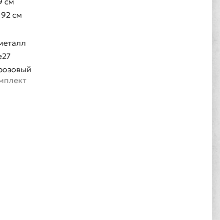
9 см
192 см
металл
e27
розовый
омплект