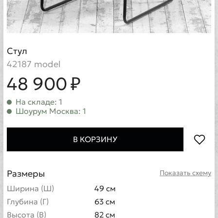
Стул
42187 model
48 900 ₽
На складе: 1
Шоурум Москва: 1
В КОРЗИНУ
Размеры
Показать схему
Ширина (Ш)
49 см
Глубина (Г)
63 см
Высота (В)
82 см