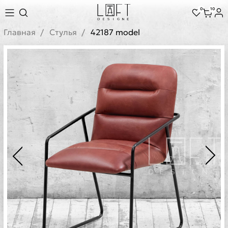
0
10
Главная
Стулья
42187 model