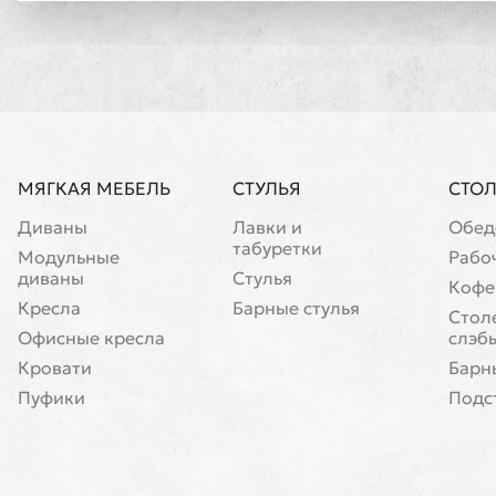
МЯГКАЯ МЕБЕЛЬ
СТУЛЬЯ
СТО
Диваны
Лавки и
Обед
табуретки
Модульные
Рабо
диваны
Стулья
Кофе
Кресла
Барные стулья
Cтол
Офисные кресла
слэб
Кровати
Барн
Пуфики
Подс