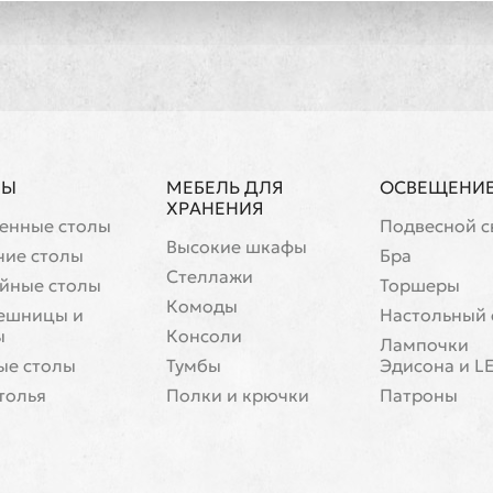
ЛЫ
МЕБЕЛЬ ДЛЯ
ОСВЕЩЕНИ
ХРАНЕНИЯ
енные столы
Подвесной с
Высокие шкафы
чие столы
Бра
Стеллажи
йные столы
Торшеры
Комоды
ешницы и
Настольный 
ы
Консоли
Лампочки
ые столы
Тумбы
Эдисона и L
толья
Полки и крючки
Патроны