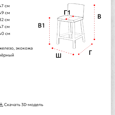
47 см
49 см
82 см
47 см
40 см
железо, экокожа
чёрный
Скачать 3D-модель