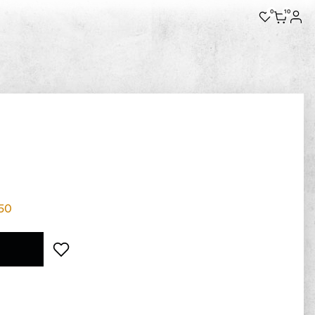
0
10
50