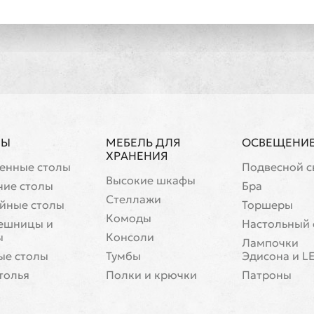
ЛЫ
МЕБЕЛЬ ДЛЯ
ОСВЕЩЕНИ
ХРАНЕНИЯ
енные столы
Подвесной с
Высокие шкафы
чие столы
Бра
Стеллажи
йные столы
Торшеры
Комоды
ешницы и
Настольный 
ы
Консоли
Лампочки
ые столы
Тумбы
Эдисона и L
толья
Полки и крючки
Патроны