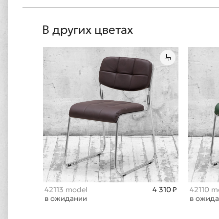
В других цветах
42113 model
4 310 ₽
42110 m
в ожидании
в ожид