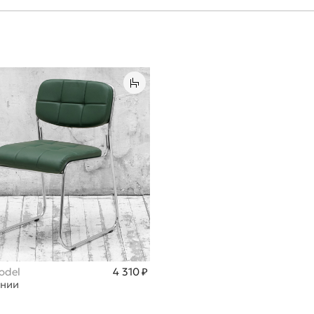
odel
4 310 ₽
ании