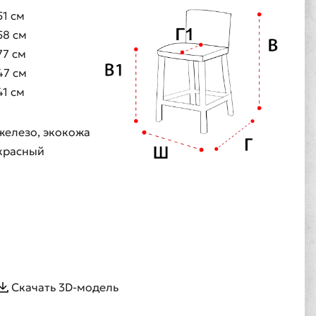
51 см
58 см
77 см
47 см
41 см
железо, экокожа
красный
Скачать 3D-модель