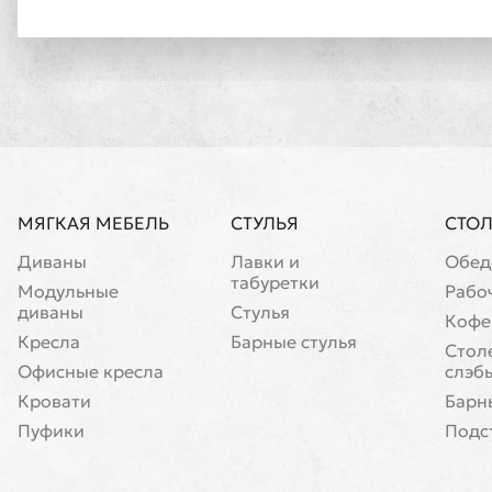
МЯГКАЯ МЕБЕЛЬ
СТУЛЬЯ
СТО
Диваны
Лавки и
Обед
табуретки
Модульные
Рабо
диваны
Стулья
Кофе
Кресла
Барные стулья
Cтол
Офисные кресла
слэб
Кровати
Барн
Пуфики
Подс