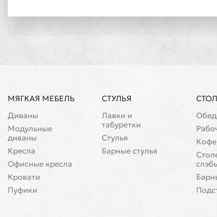
МЯГКАЯ МЕБЕЛЬ
СТУЛЬЯ
СТО
Диваны
Лавки и
Обед
табуретки
Модульные
Рабо
диваны
Стулья
Кофе
Кресла
Барные стулья
Cтол
Офисные кресла
слэб
Кровати
Барн
Пуфики
Подс