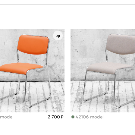
 model
2 700 ₽
42106 model