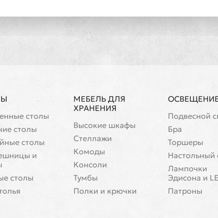
ЛЫ
МЕБЕЛЬ ДЛЯ
ОСВЕЩЕНИ
ХРАНЕНИЯ
енные столы
Подвесной с
Высокие шкафы
чие столы
Бра
Стеллажи
йные столы
Торшеры
Комоды
ешницы и
Настольный 
ы
Консоли
Лампочки
ые столы
Тумбы
Эдисона и L
толья
Полки и крючки
Патроны