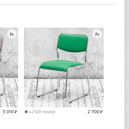
3 010 ₽
42108 model
2 700 ₽