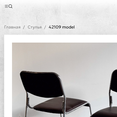
Главная
Стулья
42109 model