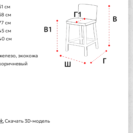
51 см
58 см
77 см
45 см
40 см
железо, экокожа
коричневый
Скачать 3D-модель