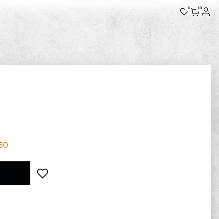
0
10
50