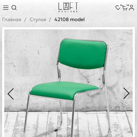
0
10
Главная
Стулья
42108 model