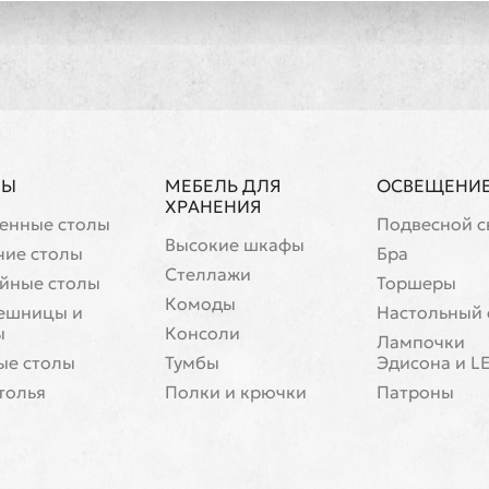
ЛЫ
МЕБЕЛЬ ДЛЯ
ОСВЕЩЕНИ
ХРАНЕНИЯ
енные столы
Подвесной с
Высокие шкафы
чие столы
Бра
Стеллажи
йные столы
Торшеры
Комоды
ешницы и
Настольный 
ы
Консоли
Лампочки
ые столы
Тумбы
Эдисона и L
толья
Полки и крючки
Патроны