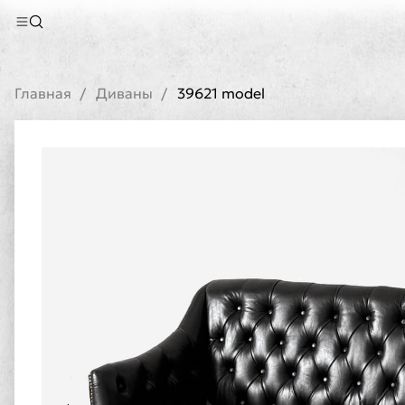
Главная
Диваны
39621 model