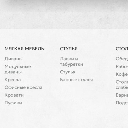
МЯГКАЯ МЕБЕЛЬ
СТУЛЬЯ
СТО
Диваны
Лавки и
Обед
табуретки
Модульные
Рабо
диваны
Стулья
Кофе
Кресла
Барные стулья
Cтол
Офисные кресла
слэб
Кровати
Барн
Пуфики
Подс