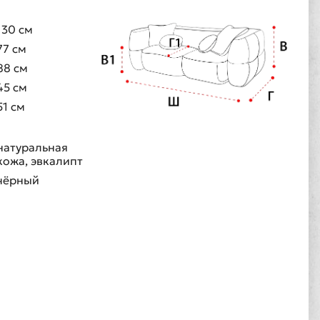
130 см
77 см
88 см
45 см
51 см
натуральная
кожа, эвкалипт
чёрный