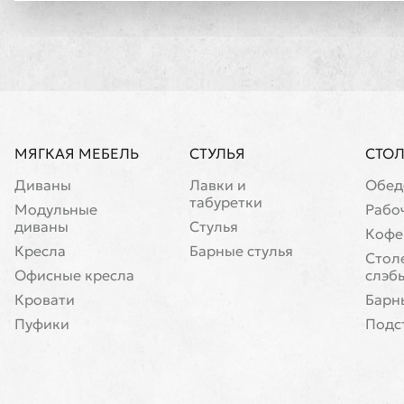
МЯГКАЯ МЕБЕЛЬ
СТУЛЬЯ
СТО
Диваны
Лавки и
Обед
табуретки
Модульные
Рабо
диваны
Стулья
Кофе
Кресла
Барные стулья
Cтол
Офисные кресла
слэб
Кровати
Барн
Пуфики
Подс