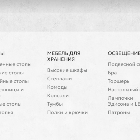
ЛЫ
МЕБЕЛЬ ДЛЯ
ОСВЕЩЕНИ
ХРАНЕНИЯ
енные столы
Подвесной с
Высокие шкафы
чие столы
Бра
Стеллажи
йные столы
Торшеры
Комоды
ешницы и
Настольный 
ы
Консоли
Лампочки
ые столы
Тумбы
Эдисона и L
толья
Полки и крючки
Патроны