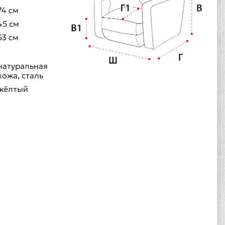
74 см
45 см
53 см
натуральная
кожа, сталь
жёлтый