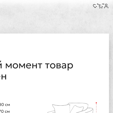
0
10
 момент товар
ен
80 см
70 см