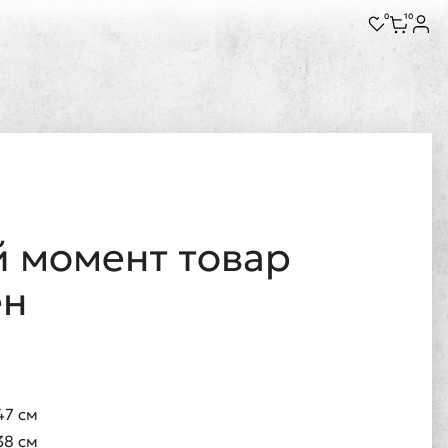
0
10
 момент товар
ен
47 см
38 см