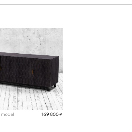
 model
169 800 ₽