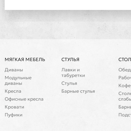
МЯГКАЯ МЕБЕЛЬ
СТУЛЬЯ
СТО
Диваны
Лавки и
Обед
табуретки
Модульные
Рабо
диваны
Стулья
Кофе
Кресла
Барные стулья
Cтол
Офисные кресла
слэб
Кровати
Барн
Пуфики
Подс