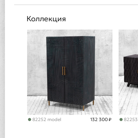
Коллекция
82252 model
132 300 ₽
82253