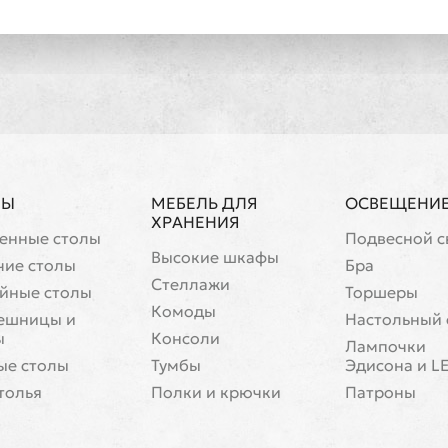
ЛЫ
МЕБЕЛЬ ДЛЯ
ОСВЕЩЕНИ
ХРАНЕНИЯ
енные столы
Подвесной с
Высокие шкафы
чие столы
Бра
Стеллажи
йные столы
Торшеры
Комоды
ешницы и
Настольный 
ы
Консоли
Лампочки
ые столы
Тумбы
Эдисона и L
толья
Полки и крючки
Патроны