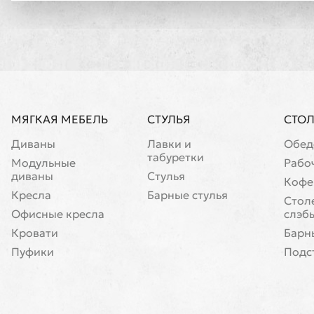
МЯГКАЯ МЕБЕЛЬ
СТУЛЬЯ
СТО
Диваны
Лавки и
Обед
табуретки
Модульные
Рабо
диваны
Стулья
Кофе
Кресла
Барные стулья
Cтол
Офисные кресла
слэб
Кровати
Барн
Пуфики
Подс