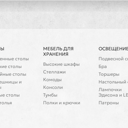
ЛЫ
МЕБЕЛЬ ДЛЯ
ОСВЕЩЕНИ
ХРАНЕНИЯ
енные столы
Подвесной с
Высокие шкафы
чие столы
Бра
Стеллажи
йные столы
Торшеры
Комоды
ешницы и
Настольный 
ы
Консоли
Лампочки
ые столы
Тумбы
Эдисона и L
толья
Полки и крючки
Патроны