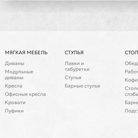
МЯГКАЯ МЕБЕЛЬ
СТУЛЬЯ
СТО
Диваны
Лавки и
Обед
табуретки
Модульные
Рабо
диваны
Стулья
Кофе
Кресла
Барные стулья
Cтол
Офисные кресла
слэб
Кровати
Барн
Пуфики
Подс