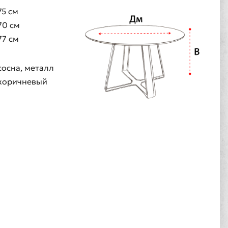
75 см
70 см
77 см
сосна, металл
коричневый