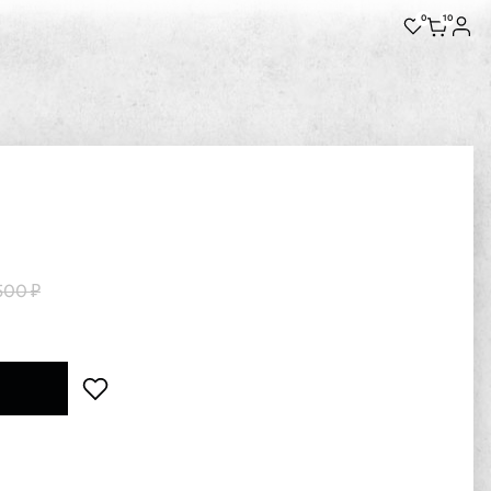
0
10
500 ₽