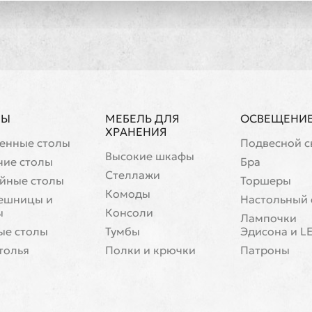
ЛЫ
МЕБЕЛЬ ДЛЯ
ОСВЕЩЕНИ
ХРАНЕНИЯ
енные столы
Подвесной с
Высокие шкафы
чие столы
Бра
Стеллажи
йные столы
Торшеры
Комоды
ешницы и
Настольный 
ы
Консоли
Лампочки
ые столы
Тумбы
Эдисона и L
толья
Полки и крючки
Патроны