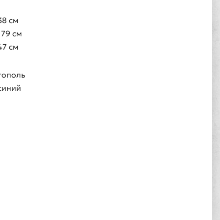
38 см
179 см
47 см
тополь
синий