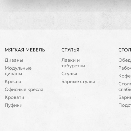
МЯГКАЯ МЕБЕЛЬ
СТУЛЬЯ
СТО
Диваны
Лавки и
Обед
табуретки
Модульные
Рабо
диваны
Стулья
Кофе
Кресла
Барные стулья
Cтол
Офисные кресла
слэб
Кровати
Барн
Пуфики
Подс