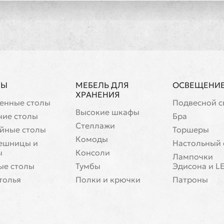
ЛЫ
МЕБЕЛЬ ДЛЯ
ОСВЕЩЕНИ
ХРАНЕНИЯ
енные столы
Подвесной с
Высокие шкафы
чие столы
Бра
Стеллажи
йные столы
Торшеры
Комоды
ешницы и
Настольный 
ы
Консоли
Лампочки
ые столы
Тумбы
Эдисона и L
толья
Полки и крючки
Патроны