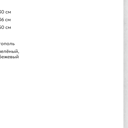
30 см
36 см
50 см
тополь
зелёный,
бежевый