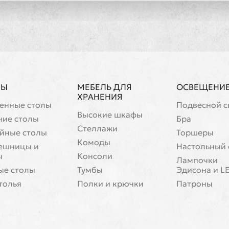
ЛЫ
МЕБЕЛЬ ДЛЯ
ОСВЕЩЕНИ
ХРАНЕНИЯ
енные столы
Подвесной с
Высокие шкафы
чие столы
Бра
Стеллажи
йные столы
Торшеры
Комоды
ешницы и
Настольный 
ы
Консоли
Лампочки
ые столы
Тумбы
Эдисона и L
толья
Полки и крючки
Патроны