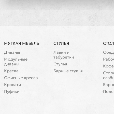
МЯГКАЯ МЕБЕЛЬ
СТУЛЬЯ
СТО
Диваны
Лавки и
Обед
табуретки
Модульные
Рабо
диваны
Стулья
Кофе
Кресла
Барные стулья
Cтол
Офисные кресла
слэб
Кровати
Барн
Пуфики
Подс