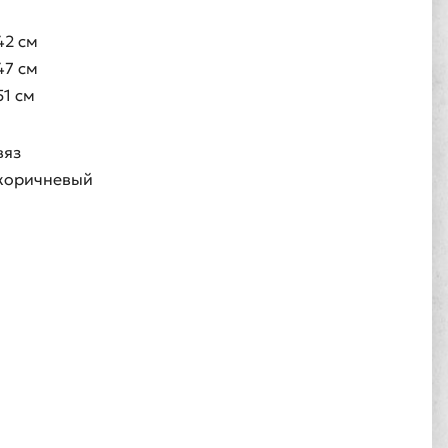
42 см
47 см
51 см
вяз
коричневый