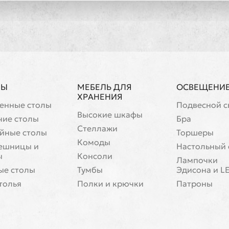
ЛЫ
МЕБЕЛЬ ДЛЯ
ОСВЕЩЕНИ
ХРАНЕНИЯ
енные столы
Подвесной с
Высокие шкафы
чие столы
Бра
Стеллажи
йные столы
Торшеры
Комоды
ешницы и
Настольный 
ы
Консоли
Лампочки
ые столы
Тумбы
Эдисона и L
толья
Полки и крючки
Патроны