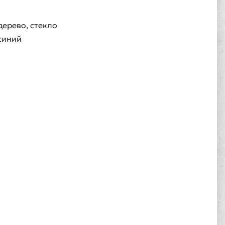
дерево, стекло
синий