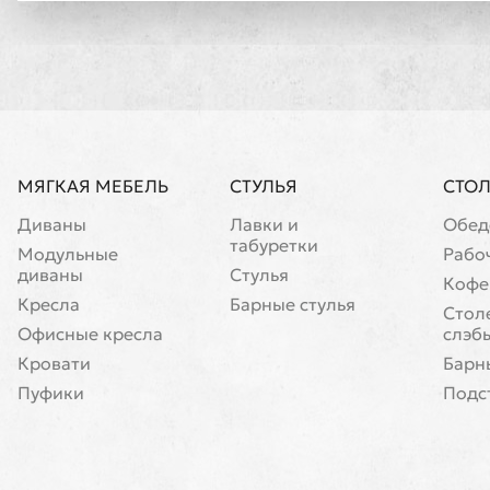
МЯГКАЯ МЕБЕЛЬ
СТУЛЬЯ
СТО
Диваны
Лавки и
Обед
табуретки
Модульные
Рабо
диваны
Стулья
Кофе
Кресла
Барные стулья
Cтол
Офисные кресла
слэб
Кровати
Барн
Пуфики
Подс