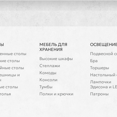
ЛЫ
МЕБЕЛЬ ДЛЯ
ОСВЕЩЕНИ
ХРАНЕНИЯ
енные столы
Подвесной с
Высокие шкафы
чие столы
Бра
Стеллажи
йные столы
Торшеры
Комоды
ешницы и
Настольный 
ы
Консоли
Лампочки
ые столы
Тумбы
Эдисона и L
толья
Полки и крючки
Патроны