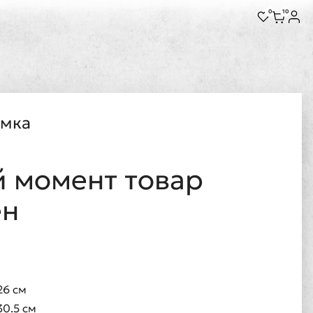
0
10
амка
 момент товар
ен
26 см
30.5 см