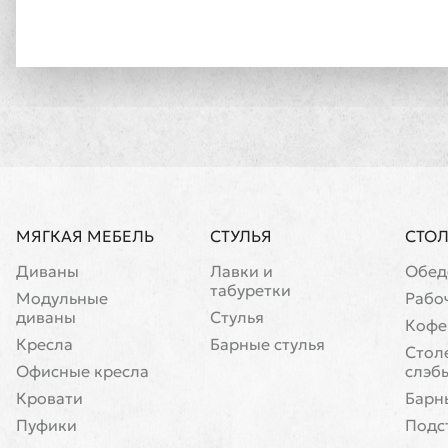
МЯГКАЯ МЕБЕЛЬ
СТУЛЬЯ
СТО
Диваны
Лавки и
Обед
табуретки
Модульные
Рабо
диваны
Стулья
Кофе
Кресла
Барные стулья
Cтол
Офисные кресла
слэб
Кровати
Барн
Пуфики
Подс