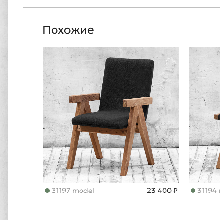
Похожие
31197 model
23 400 ₽
31194