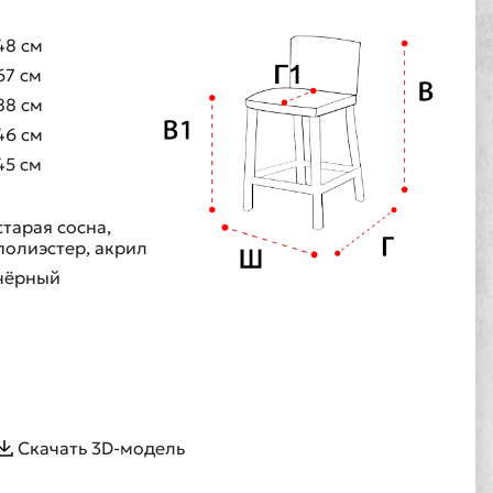
48 см
67 см
88 см
46 см
45 см
старая сосна,
полиэстер, акрил
чёрный
Скачать 3D-модель