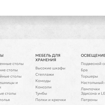
ЛЫ
МЕБЕЛЬ ДЛЯ
ОСВЕЩЕНИ
ХРАНЕНИЯ
енные столы
Подвесной с
Высокие шкафы
чие столы
Бра
Стеллажи
йные столы
Торшеры
Комоды
ешницы и
Настольный 
ы
Консоли
Лампочки
ые столы
Тумбы
Эдисона и L
толья
Полки и крючки
Патроны