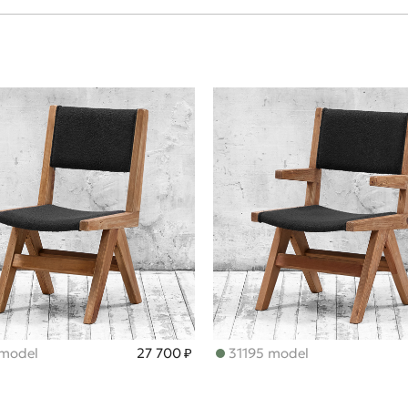
 model
27 700 ₽
31195 model