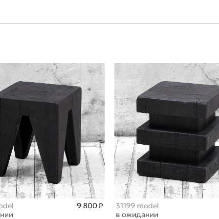
odel
9 800 ₽
31199 model
ании
в ожидании