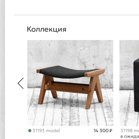
Коллекция
31193 model
14 300 ₽
31198 m
в ожид