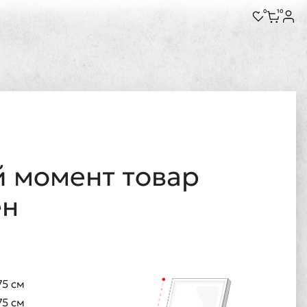
0
10
 момент товар
ен
75 см
75 см