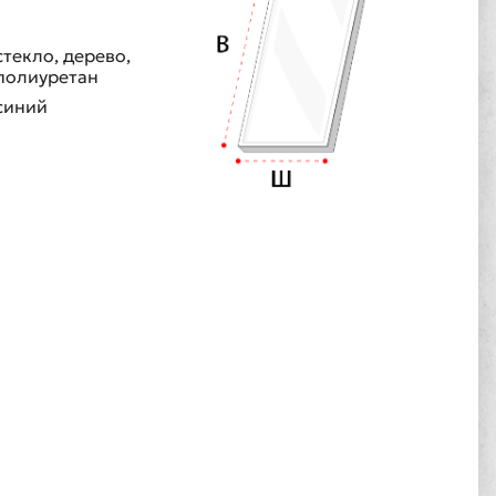
стекло, дерево,
полиуретан
синий