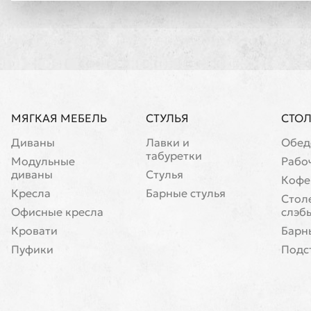
МЯГКАЯ МЕБЕЛЬ
СТУЛЬЯ
СТО
Диваны
Лавки и
Обед
табуретки
Модульные
Рабо
диваны
Стулья
Кофе
Кресла
Барные стулья
Cтол
Офисные кресла
слэб
Кровати
Барн
Пуфики
Подс