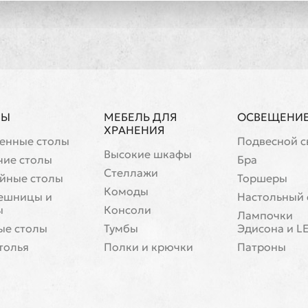
ЛЫ
МЕБЕЛЬ ДЛЯ
ОСВЕЩЕНИ
ХРАНЕНИЯ
енные столы
Подвесной с
Высокие шкафы
чие столы
Бра
Стеллажи
йные столы
Торшеры
Комоды
ешницы и
Настольный 
ы
Консоли
Лампочки
ые столы
Тумбы
Эдисона и L
толья
Полки и крючки
Патроны