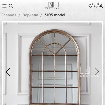
0
10
Главная
Зеркала
3105 model