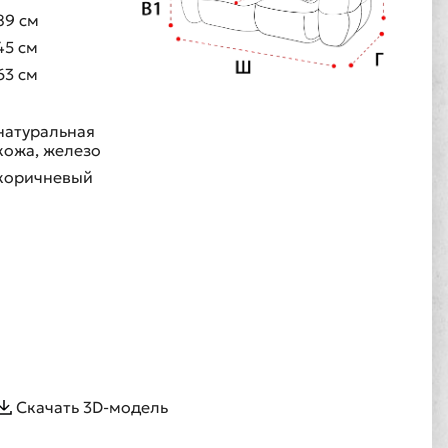
89 см
45 см
63 см
натуральная
кожа, железо
коричневый
Скачать 3D-модель