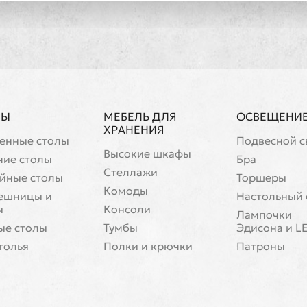
ЛЫ
МЕБЕЛЬ ДЛЯ
ОСВЕЩЕНИ
ХРАНЕНИЯ
енные столы
Подвесной с
Высокие шкафы
чие столы
Бра
Стеллажи
йные столы
Торшеры
Комоды
ешницы и
Настольный 
ы
Консоли
Лампочки
ые столы
Тумбы
Эдисона и L
толья
Полки и крючки
Патроны