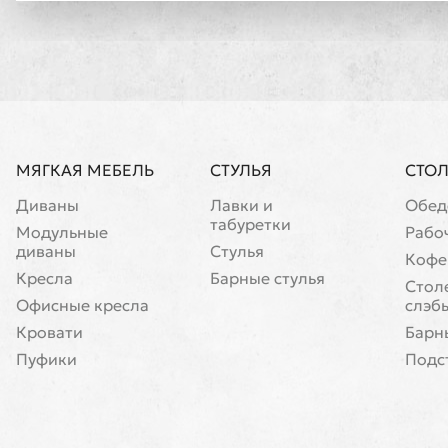
МЯГКАЯ МЕБЕЛЬ
СТУЛЬЯ
СТО
Диваны
Лавки и
Обед
табуретки
Модульные
Рабо
диваны
Стулья
Кофе
Кресла
Барные стулья
Cтол
Офисные кресла
слэб
Кровати
Барн
Пуфики
Подс