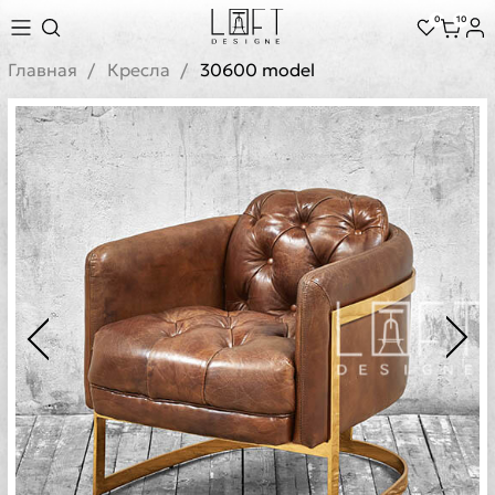
0
10
Главная
Кресла
30600 model