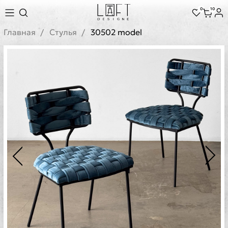
0
10
Главная
Стулья
30502 model