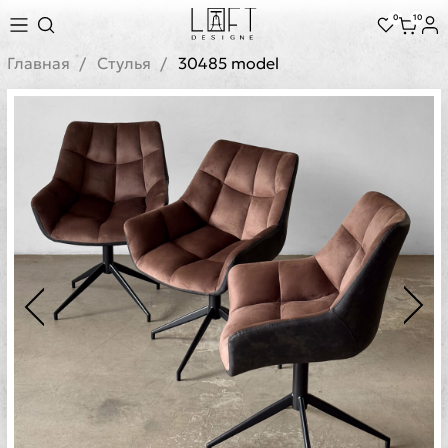
0
10
Главная
Стулья
30485 model