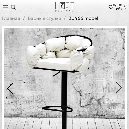
0
10
Главная
Барные стулья
30466 model