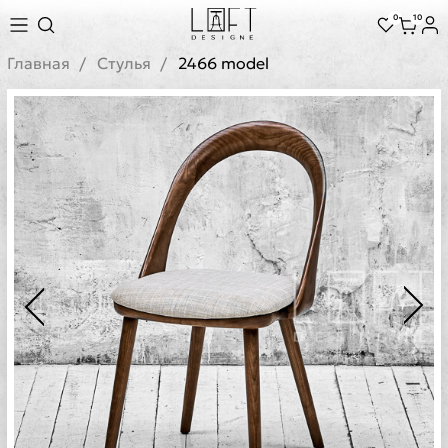
0
10
Главная
Стулья
2466 model