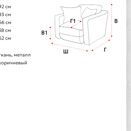
92 см
83 см
66 см
38 см
62 см
ткань, металл
коричневый