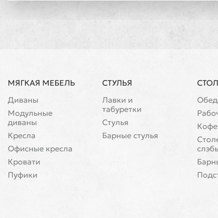
МЯГКАЯ МЕБЕЛЬ
СТУЛЬЯ
СТО
Диваны
Лавки и
Обед
табуретки
Модульные
Рабо
диваны
Стулья
Кофе
Кресла
Барные стулья
Cтол
Офисные кресла
слэб
Кровати
Барн
Пуфики
Подс