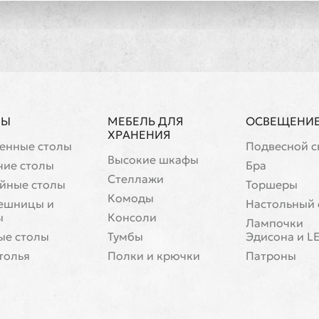
ЛЫ
МЕБЕЛЬ ДЛЯ
ОСВЕЩЕНИ
ХРАНЕНИЯ
енные столы
Подвесной с
Высокие шкафы
чие столы
Бра
Стеллажи
йные столы
Торшеры
Комоды
ешницы и
Настольный 
ы
Консоли
Лампочки
ые столы
Тумбы
Эдисона и L
толья
Полки и крючки
Патроны