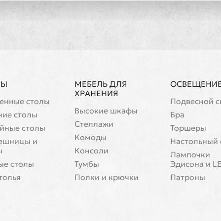
ЛЫ
МЕБЕЛЬ ДЛЯ
ОСВЕЩЕНИ
ХРАНЕНИЯ
енные столы
Подвесной с
Высокие шкафы
чие столы
Бра
Стеллажи
йные столы
Торшеры
Комоды
ешницы и
Настольный 
ы
Консоли
Лампочки
ые столы
Тумбы
Эдисона и L
толья
Полки и крючки
Патроны