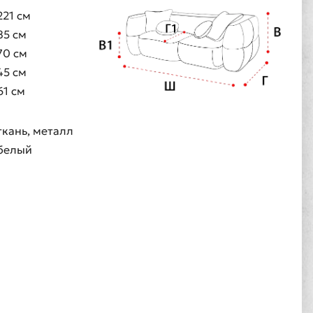
221 см
85 см
70 см
45 см
61 см
ткань, металл
белый