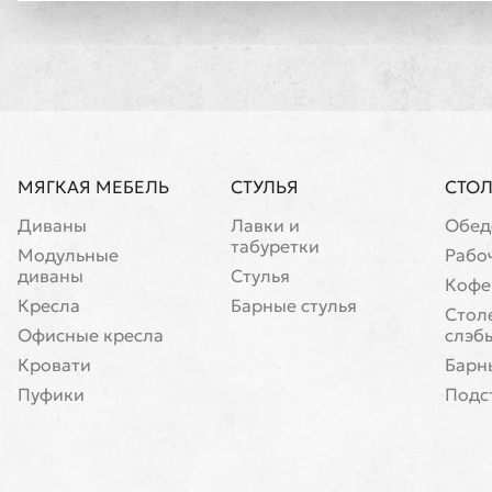
МЯГКАЯ МЕБЕЛЬ
СТУЛЬЯ
СТО
Диваны
Лавки и
Обед
табуретки
Модульные
Рабо
диваны
Стулья
Кофе
Кресла
Барные стулья
Cтол
Офисные кресла
слэб
Кровати
Барн
Пуфики
Подс