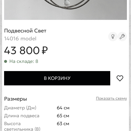
Подвесной Свет
14016 model
43 800 ₽
На складе: 8
В КОРЗИНУ
Размеры
Показать схему
Диаметр (Дм)
64 см
Длина подвеса
65 см
Высота
63 см
светильника (В)